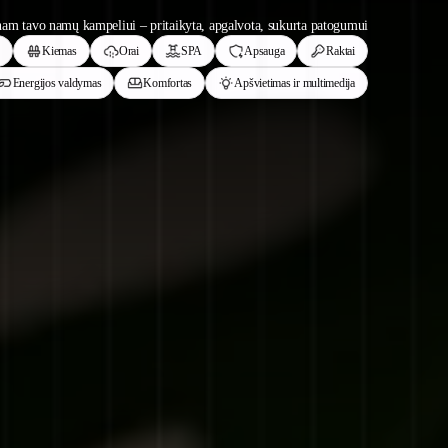
am tavo namų kampeliui – pritaikyta, apgalvota, sukurta patogumui
u
Kiemas
Orai
SPA
Apsauga
Raktai
Energijos valdymas
Komfortas
Apšvietimas ir multimedija