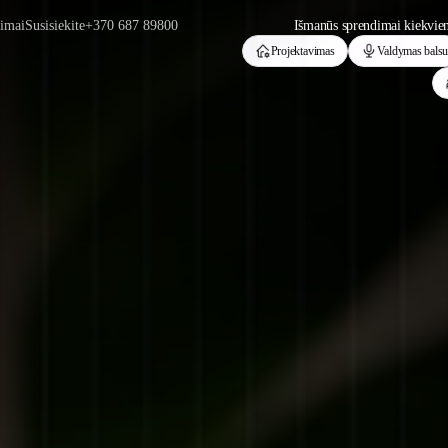
rimai
Susisiekite
+370 687 89800
Išmanūs sprendimai kiekvien
Projektavimas
Valdymas bals